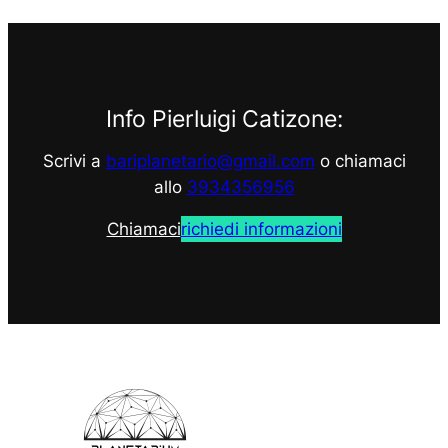
Info Pierluigi Catizone:
Scrivi a
bariplanetario@gmail.com
o chiamaci
allo
3934356956
Chiamaci
richiedi informazioni