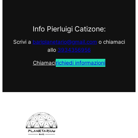
Info Pierluigi Catizone:
Scrivi a
bariplanetario@gmail.com
o chiamaci
allo
3934356956
Chiamaci
richiedi informazioni