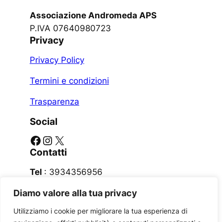
Associazione Andromeda APS
P.IVA 07640980723
Privacy
Privacy Policy
Termini e condizioni
Trasparenza
Social
Facebook
Instagram
X
Contatti
Tel
: 3934356956
Email
:
bariplanetario@gmail.com
Diamo valore alla tua privacy
Utilizziamo i cookie per migliorare la tua esperienza di
Indirizzo
: Lungomare Starita 4, Bari